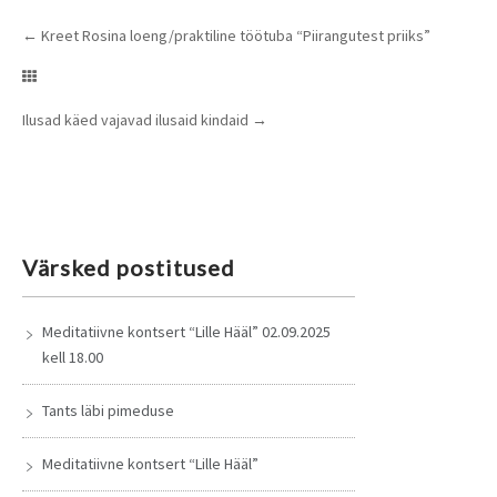
←
Kreet Rosina loeng/praktiline töötuba “Piirangutest priiks”
Ilusad käed vajavad ilusaid kindaid
→
Värsked postitused
Meditatiivne kontsert “Lille Hääl” 02.09.2025
kell 18.00
Tants läbi pimeduse
Meditatiivne kontsert “Lille Hääl”