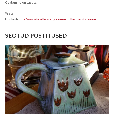
Osalemine on tasuta.
Vaata
kindlasti
http://www.teadlikareng.com/uumlhismeditatsioon.html
SEOTUD POSTITUSED