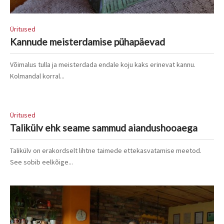
Üritused
Kannude meisterdamise pühapäevad
Võimalus tulla ja meisterdada endale koju kaks erinevat kannu.
Kolmandal korral...
Üritused
Talikülv ehk seame sammud aiandushooaega
Talikülv on erakordselt lihtne taimede ettekasvatamise meetod.
See sobib eelkõige...